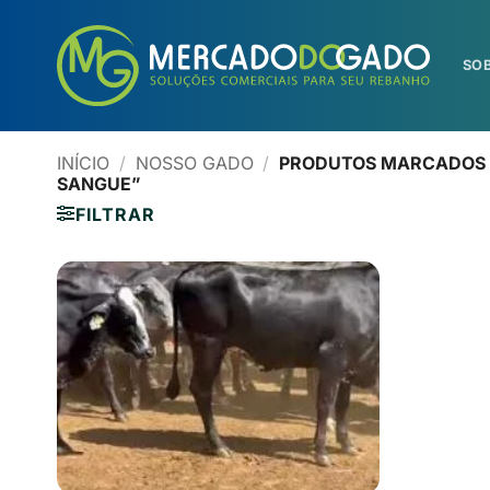
Skip
to
content
SO
INÍCIO
/
NOSSO GADO
/
PRODUTOS MARCADOS C
SANGUE”
FILTRAR